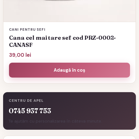
CANI PENTRU SEFI
Cana cel mai tare sef cod PRZ-0002-
CANASF
39,00
lei
Adaugă în coș
CENTRU DE APEL
0745 937 753
Te ajutăm cu personalizarea în câteva minute.