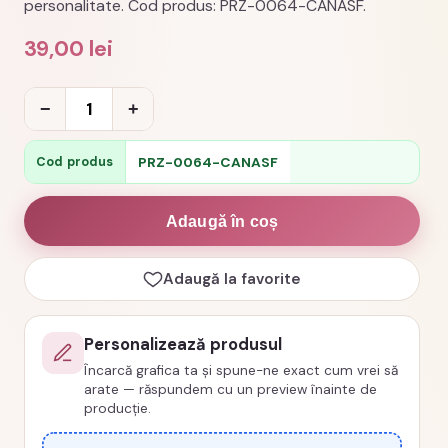
personalitate. Cod produs: PRZ-0064-CANASF.
39,00
lei
Cantitate
−
+
Cana
personalizata
PRZ-0064-CANASF
Cod produs
sefa
care
Adaugă în coș
reprezinta
standardul
Adaugă la favorite
cod
PRZ-
Personalizează produsul
0064-
Încarcă grafica ta și spune-ne exact cum vrei să
CANASF
arate — răspundem cu un preview înainte de
producție.