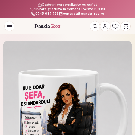
Cadouri personalizate cu suflet
Livrare gratuită la comenzi peste 199 lei
0745 937 753
contact@panda-roz.ro
Panda
Roz
Deschide
meniul