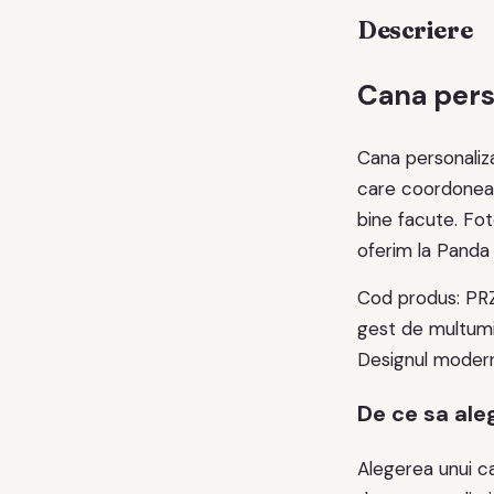
Descriere
Cana perso
Cana personali
care coordoneaza
bine facute. Foto
oferim la Panda 
Cod produs: PRZ
gest de multumi
Designul modern 
De ce sa ale
Alegerea unui c