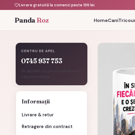
Livrare gratuită la comenzi peste 199 lei
Panda
Roz
Home
Cani
Tricour
CENTRU DE APEL
0745 937 753
Te ajutăm cu personalizarea în
câteva minute.
Informații
Livrare & retur
Retragere din contract