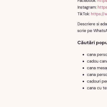
Facebook:
http
Instagram:
http
TikTok:
https://
Descriere si ada
scrie pe WhatsA
Căutări popu
cana perso
cadou cana
cana mesaj
cana perso
cadouri pe
cana cu te