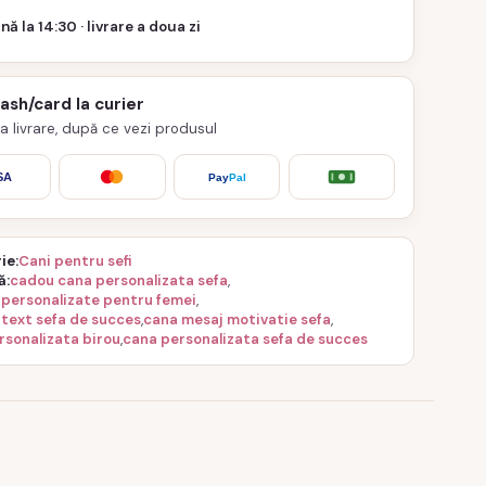
nă la 14:30 · livrare a doua zi
cash/card la curier
 la livrare, după ce vezi produsul
SA
Pay
Pal
ie
Cani pentru sefi
ă
cadou cana personalizata sefa
,
 personalizate pentru femei
,
 text sefa de succes
,
cana mesaj motivatie sefa
,
rsonalizata birou
,
cana personalizata sefa de succes