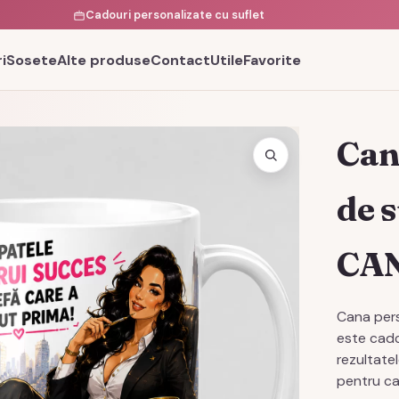
Cadouri personalizate cu suflet
i
Sosete
Alte produse
Contact
Utile
Favorite
Can
de 
CA
Cana per
este cado
rezultate
pentru ca