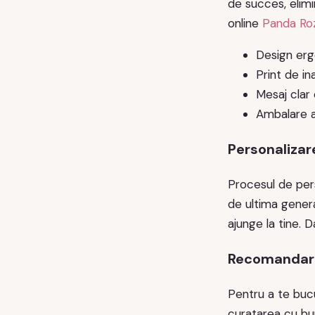
de succes, elimi
online
Panda Ro
Design ergo
Print de in
Mesaj clar 
Ambalare a
Personalizare
Procesul de per
de ultima genera
ajunge la tine.
Recomandari d
Pentru a te buc
curatarea cu bur