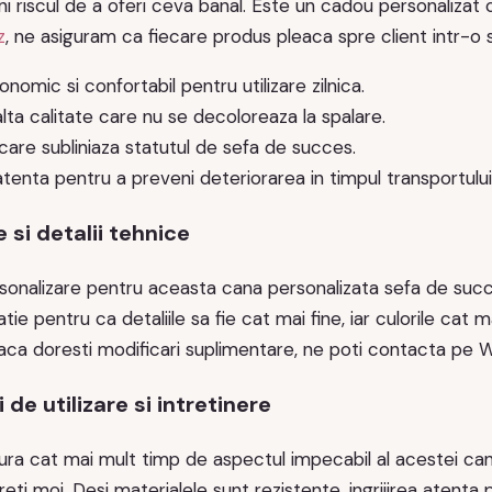
ni riscul de a oferi ceva banal. Este un cadou personalizat c
z
, ne asiguram ca fiecare produs pleaca spre client intr-o 
nomic si confortabil pentru utilizare zilnica.
alta calitate care nu se decoloreaza la spalare.
care subliniaza statutul de sefa de succes.
tenta pentru a preveni deteriorarea in timpul transportului
 si detalii tehnice
sonalizare pentru aceasta cana personalizata sefa de succe
tie pentru ca detaliile sa fie cat mai fine, iar culorile cat 
 Daca doresti modificari suplimentare, ne poti contacta pe
e utilizare si intretinere
ura cat mai mult timp de aspectul impecabil al acestei c
eti moi. Desi materialele sunt rezistente, ingrijirea atenta