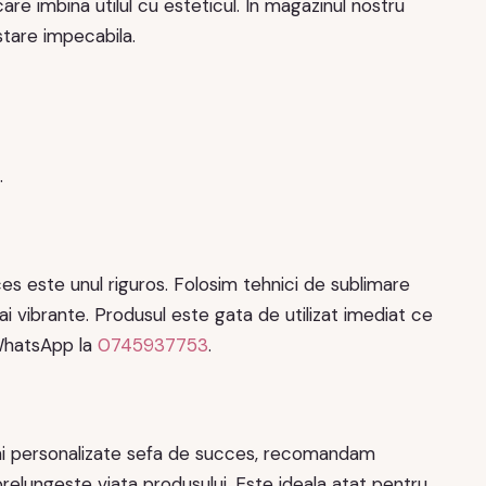
are imbina utilul cu esteticul. In magazinul nostru
stare impecabila.
.
s este unul riguros. Folosim tehnici de sublimare
mai vibrante. Produsul este gata de utilizat imediat ce
 WhatsApp la
0745937753
.
ani personalizate sefa de succes, recomandam
 prelungeste viata produsului. Este ideala atat pentru