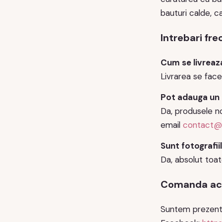
bauturi calde, c
Intrebari fr
Cum se livreaz
Livrarea se face
Pot adauga un
Da, produsele n
email
contact@
Sunt fotografii
Da, absolut toate
Comanda acu
Suntem prezenti 