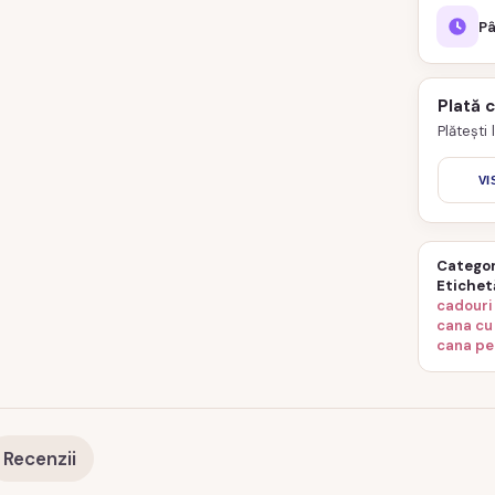
Pâ
Plată 
Plătești
VI
Categor
Etichet
cadouri
cana cu
cana pe
Recenzii