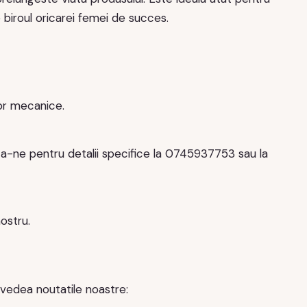
e biroul oricarei femei de succes.
lor mecanice.
za-ne pentru detalii specifice la 0745937753 sau la
nostru.
 vedea noutatile noastre: