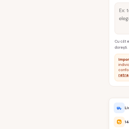
Cu cât e
dorești.
Impor
indivi
confor
retra
Li
14