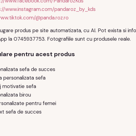
s://www.facebook.com/PandarozKds
s://www.instagram.com/pandaroz_by_kds
www.tiktok.com/@panda.roz.ro
ugare produs pe site automatizata, cu AI. Pot exista si infor
pp la 0745937753. Fotografiile sunt cu produsele reale.
lare pentru acest produs
nalizata sefa de succes
 personalizata sefa
 motivatie sefa
nalizata birou
rsonalizate pentru femei
xt sefa de succes