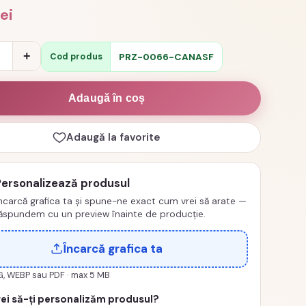
lei
e
+
PRZ-0066-CANASF
Cod produs
izata
Adaugă în coș
Adaugă la favorite
Personalizează produsul
ncarcă grafica ta și spune-ne exact cum vrei să arate —
ăspundem cu un preview înainte de producție.
Încarcă grafica ta
G, WEBP sau PDF · max 5 MB
ei să-ți personalizăm produsul?