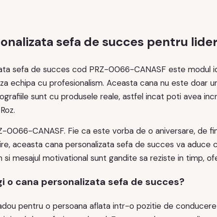
nalizata sefa de succes pentru lideri
zata sefa de succes cod PRZ-0066-CANASF este modul ide
 echipa cu profesionalism. Aceasta cana nu este doar un obi
grafiile sunt cu produsele reale, astfel incat poti avea incre
Roz.
-0066-CANASF. Fie ca este vorba de o aniversare, de final
re, aceasta cana personalizata sefa de succes va aduce cu
si mesajul motivational sunt gandite sa reziste in timp, ofer
gi o cana personalizata sefa de succes?
adou pentru o persoana aflata intr-o pozitie de conducere