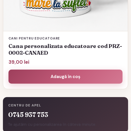
CANI PENTRU EDUCATOARE
Cana personalizata educatoare cod PRZ-
0002-CANAED
39,00
lei
Adaugă în coș
CENTRU DE APEL
0745 937 753
Te ajutăm cu personalizarea în câteva minute.