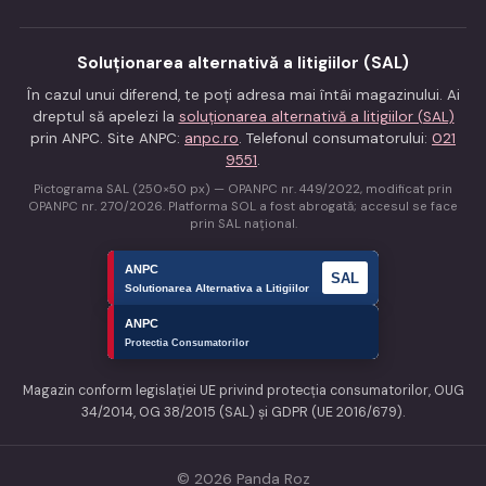
Soluționarea alternativă a litigiilor (SAL)
În cazul unui diferend, te poți adresa mai întâi magazinului. Ai
dreptul să apelezi la
soluționarea alternativă a litigiilor (SAL)
prin ANPC. Site ANPC:
anpc.ro
. Telefonul consumatorului:
021
9551
.
Pictograma SAL (250×50 px) — OPANPC nr. 449/2022, modificat prin
OPANPC nr. 270/2026. Platforma SOL a fost abrogată; accesul se face
prin SAL național.
Magazin conform legislației UE privind protecția consumatorilor, OUG
34/2014, OG 38/2015 (SAL) și GDPR (UE 2016/679).
© 2026 Panda Roz