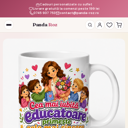
Cadouri personalizate cu suflet
Livrare gratuită la comenzi peste 199 lei
0745 937 753
contact@panda-roz.ro
Panda
Roz
Deschide
meniul