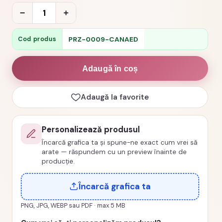
Cantitate
−
+
Cana
personalizata
PRZ-0009-CANAED
Cod produs
educatoare
cea
Adaugă în coș
mai
iubita
Adaugă la favorite
cod
PRZ-
Personalizează produsul
0009-
Încarcă grafica ta și spune-ne exact cum vrei să
CANAED
arate — răspundem cu un preview înainte de
producție.
Încarcă grafica ta
PNG, JPG, WEBP sau PDF · max 5 MB