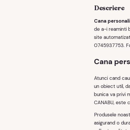
Descriere
Cana personali
de a-i reaminti
site automatizat
0745937753. Fot
Cana pers
Atunci cand cau
un obiect util, 
bunica va privi 
CANABU, este cr
Produsele noas
asigurand o dura