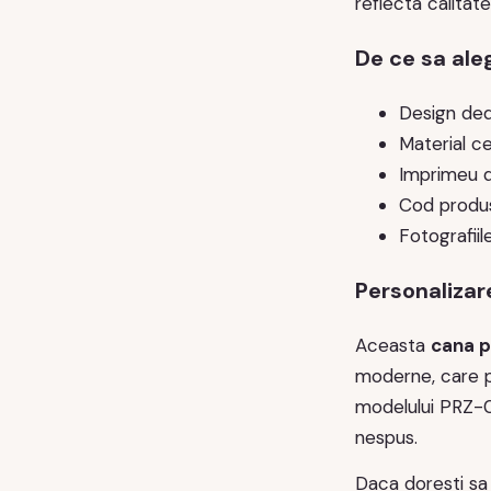
reflecta calitate
De ce sa ale
Design dedi
Material ce
Imprimeu du
Cod produs
Fotografiil
Personalizare
Aceasta
cana p
moderne, care pe
modelului PRZ-00
nespus.
Daca doresti sa 