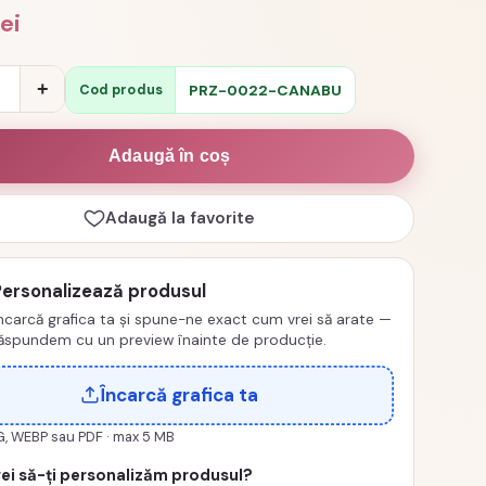
lei
e
+
PRZ-0022-CANABU
Cod produs
izata
Adaugă în coș
Adaugă la favorite
Personalizează produsul
ncarcă grafica ta și spune-ne exact cum vrei să arate —
ăspundem cu un preview înainte de producție.
Încarcă grafica ta
G, WEBP sau PDF · max 5 MB
ei să-ți personalizăm produsul?