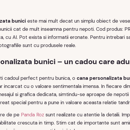
zata bunici
este mai mult decat un simplu obiect de vesela;
 bunicii cat de mult inseamna pentru nepoti. Cod produs
a, cu AI. Pot exista si informatii eronate. Pentru intrebari 
ografiile sunt cu produsele reale.
onalizata bunici – un cadou care ad
ti cadoul perfect pentru bunica, o
cana personalizata bu
dar incarcat cu o valoare sentimentala imensa. In fiecare di
mesajul si grafica dedicata, simtindu-se aproape de nepoti
eat special pentru a pune in valoare aceasta relatie tandr
tre de pe
Panda Roz
sunt realizate cu atentie la detalii. Imp
bilitate crescuta in timp. Stim cat de importante sunt ami