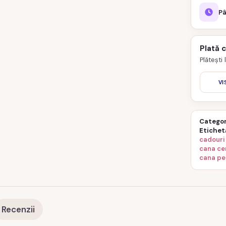
Pâ
Plată 
Plătești
VI
Categor
Etichet
cadouri
cana ce
cana pe
Recenzii