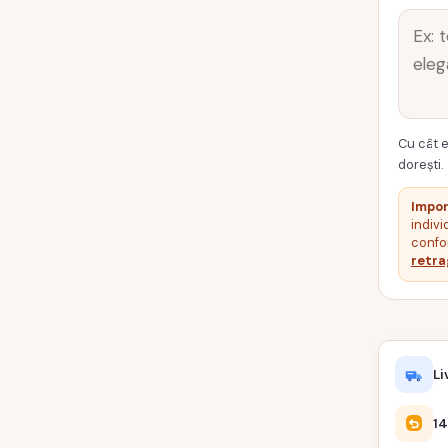
Cu cât e
dorești.
Impor
indivi
confor
retra
Li
14