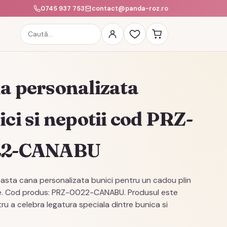
0745 937 753
contact@panda-roz.ro
Caută
produse
a personalizata
ci si nepotii cod PRZ-
22-CANABU
asta cana personalizata bunici pentru un cadou plin
e. Cod produs: PRZ-0022-CANABU. Produsul este
tru a celebra legatura speciala dintre bunica si