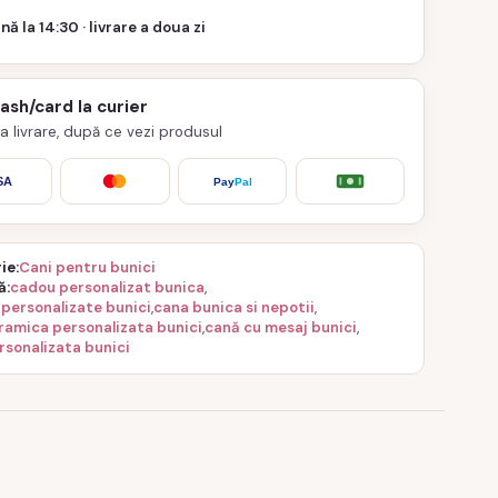
nă la 14:30 · livrare a doua zi
cash/card la curier
 la livrare, după ce vezi produsul
SA
Pay
Pal
ie
Cani pentru bunici
ă
cadou personalizat bunica
,
 personalizate bunici
,
cana bunica si nepotii
,
ramica personalizata bunici
,
cană cu mesaj bunici
,
rsonalizata bunici