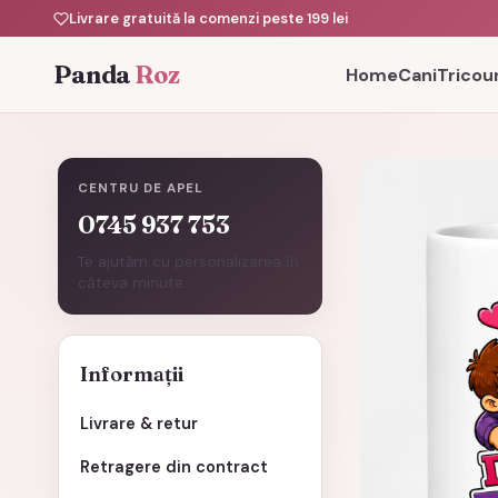
Livrare gratuită la comenzi peste 199 lei
Panda
Roz
Home
Cani
Tricour
CENTRU DE APEL
0745 937 753
Te ajutăm cu personalizarea în
câteva minute.
Informații
Livrare & retur
Retragere din contract