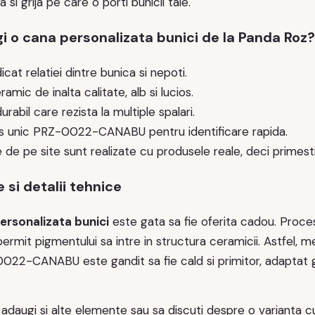
a si grija pe care o porti bunicii tale.
gi o cana personalizata bunici de la Panda Roz?
cat relatiei dintre bunica si nepoti.
ramic de inalta calitate, alb si lucios.
rabil care rezista la multiple spalari.
 unic PRZ-0022-CANABU pentru identificare rapida.
e de pe site sunt realizate cu produsele reale, deci primest
 si detalii tehnice
ersonalizata bunici
este gata sa fie oferita cadou. Proces
rmit pigmentului sa intre in structura ceramicii. Astfel, me
22-CANABU este gandit sa fie cald si primitor, adaptat gust
adaugi si alte elemente sau sa discuti despre o varianta 