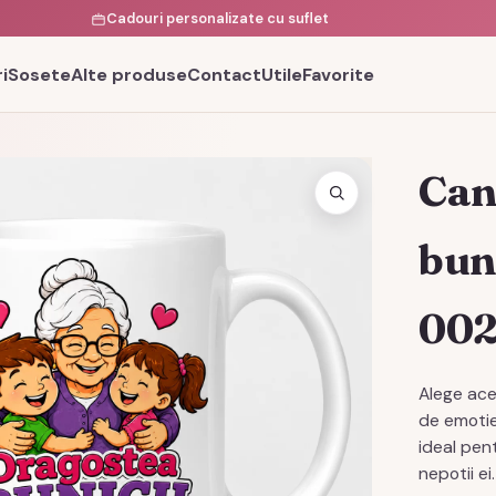
Cadouri personalizate cu suflet
i
Sosete
Alte produse
Contact
Utile
Favorite
Can
buni
00
Alege ace
de emoti
ideal pen
nepotii ei.