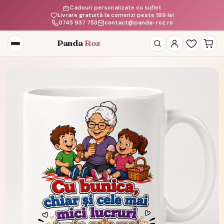
Cadouri personalizate cu suflet
Livrare gratuită la comenzi peste 199 lei
0745 937 753
contact@panda-roz.ro
Panda
Roz
Deschide
meniul