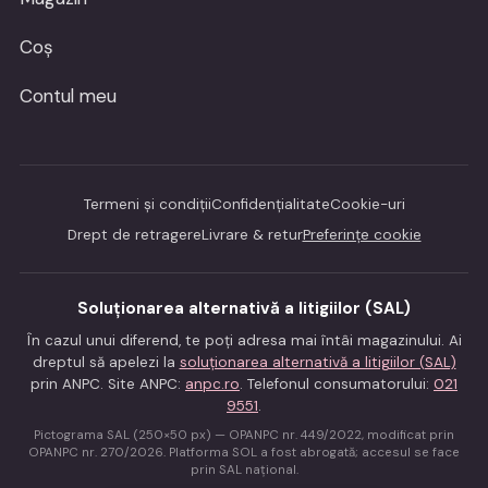
Coș
Contul meu
Termeni și condiții
Confidențialitate
Cookie-uri
Drept de retragere
Livrare & retur
Preferințe cookie
Soluționarea alternativă a litigiilor (SAL)
În cazul unui diferend, te poți adresa mai întâi magazinului. Ai
dreptul să apelezi la
soluționarea alternativă a litigiilor (SAL)
prin ANPC. Site ANPC:
anpc.ro
. Telefonul consumatorului:
021
9551
.
Pictograma SAL (250×50 px) — OPANPC nr. 449/2022, modificat prin
OPANPC nr. 270/2026. Platforma SOL a fost abrogată; accesul se face
prin SAL național.