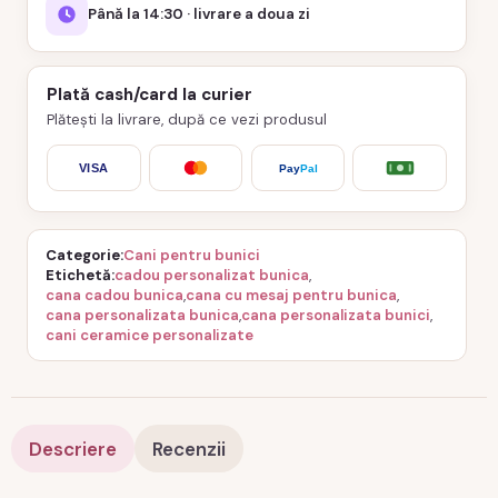
Până la 14:30 · livrare a doua zi
Plată cash/card la curier
Plătești la livrare, după ce vezi produsul
VISA
Pay
Pal
Categorie
Cani pentru bunici
Etichetă
cadou personalizat bunica
,
cana cadou bunica
,
cana cu mesaj pentru bunica
,
cana personalizata bunica
,
cana personalizata bunici
,
cani ceramice personalizate
Descriere
Recenzii