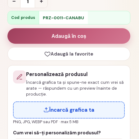
−
+
Cana
personalizata
PRZ-0011-CANABU
Cod produs
bunica
cod
Adaugă în coș
PRZ-
0011-
Adaugă la favorite
CANABU
Personalizează produsul
Încarcă grafica ta și spune-ne exact cum vrei să
arate — răspundem cu un preview înainte de
producție.
Încarcă grafica ta
PNG, JPG, WEBP sau PDF · max 5 MB
Cum vrei să-ți personalizăm produsul?