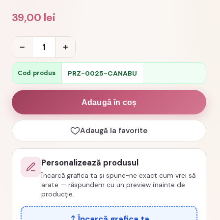
39,00
lei
Cantitate
−
+
Cana
personalizata
PRZ-0025-CANABU
Cod produs
bunica
-
Adaugă în coș
Cea
mai
Adaugă la favorite
buna
bunica
Personalizează produsul
din
Încarcă grafica ta și spune-ne exact cum vrei să
lume
arate — răspundem cu un preview înainte de
cod
producție.
PRZ-
Încarcă grafica ta