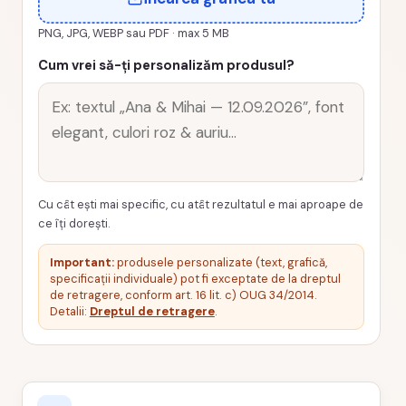
0025-
CANABU
PNG, JPG, WEBP sau PDF · max 5 MB
Cum vrei să-ți personalizăm produsul?
Cu cât ești mai specific, cu atât rezultatul e mai aproape de
ce îți dorești.
Important:
produsele personalizate (text, grafică,
specificații individuale) pot fi exceptate de la dreptul
de retragere, conform art. 16 lit. c) OUG 34/2014.
Detalii:
Dreptul de retragere
.