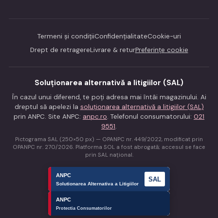
Termeni și condiții
Confidențialitate
Cookie-uri
Drept de retragere
Livrare & retur
Preferințe cookie
Soluționarea alternativă a litigiilor (SAL)
În cazul unui diferend, te poți adresa mai întâi magazinului. Ai
dreptul să apelezi la
soluționarea alternativă a litigiilor (SAL)
prin ANPC. Site ANPC:
anpc.ro
. Telefonul consumatorului:
021
9551
.
Pictograma SAL (250×50 px) — OPANPC nr. 449/2022, modificat prin
OPANPC nr. 270/2026. Platforma SOL a fost abrogată; accesul se face
prin SAL național.