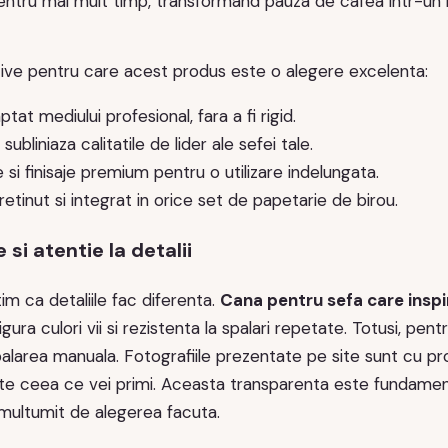
entru mai mult timp, transformand pauza de cafea intr-un 
ive pentru care acest produs este o alegere excelenta:
tat mediului profesional, fara a fi rigid.
ubliniaza calitatile de lider ale sefei tale.
e si finisaje premium pentru o utilizare indelungata.
retinut si integrat in orice set de papetarie de birou.
 si atentie la detalii
im ca detaliile fac diferenta.
Cana pentru sefa care inspi
igura culori vii si rezistenta la spalari repetate. Totusi, p
area manuala. Fotografiile prezentate pe site sunt cu prod
te ceea ce vei primi. Aceasta transparenta este fundament
 multumit de alegerea facuta.