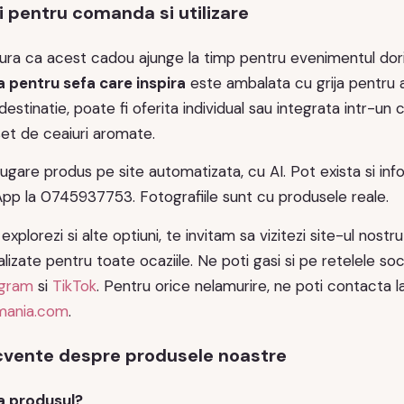
pentru comanda si utilizare
gura ca acest cadou ajunge la timp pentru evenimentul do
 pentru sefa care inspira
este ambalata cu grija pentru a 
destinatie, poate fi oferita individual sau integrata intr-
set de ceaiuri aromate.
ugare produs pe site automatizata, cu AI. Pot exista si infor
pp la 0745937753. Fotografiile sunt cu produsele reale.
xplorezi si alte optiuni, te invitam sa vizitezi site-ul nostr
izate pentru toate ocaziile. Ne poti gasi si pe retelele soci
agram
si
TikTok
. Pentru orice nelamurire, ne poti contacta 
mania.com
.
ecvente despre produsele noastre
a produsul?