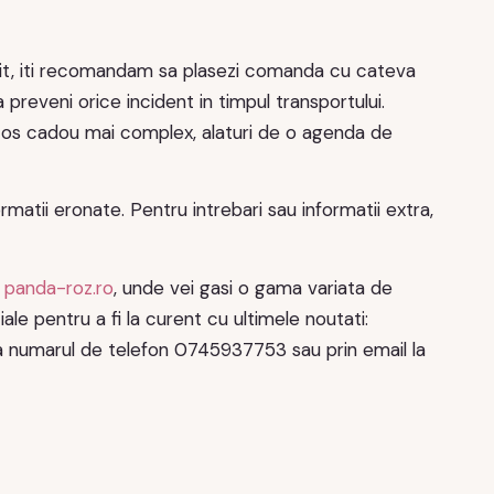
rit, iti recomandam sa plasezi comanda cu cateva
preveni orice incident in timpul transportului.
un cos cadou mai complex, alaturi de o agenda de
matii eronate. Pentru intrebari sau informatii extra,
u
panda-roz.ro
, unde vei gasi o gama variata de
ale pentru a fi la curent cu ultimele noutati:
la numarul de telefon 0745937753 sau prin email la