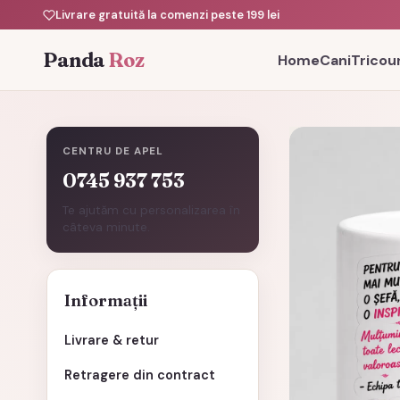
Livrare gratuită la comenzi peste 199 lei
Panda
Roz
Home
Cani
Tricour
CENTRU DE APEL
0745 937 753
Te ajutăm cu personalizarea în
câteva minute.
Informații
Livrare & retur
Retragere din contract