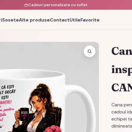
Cadouri personalizate cu suflet
i
Sosete
Alte produse
Contact
Utile
Favorite
Can
ins
CA
Cana pen
cadoul id
echipei t
dimineata 