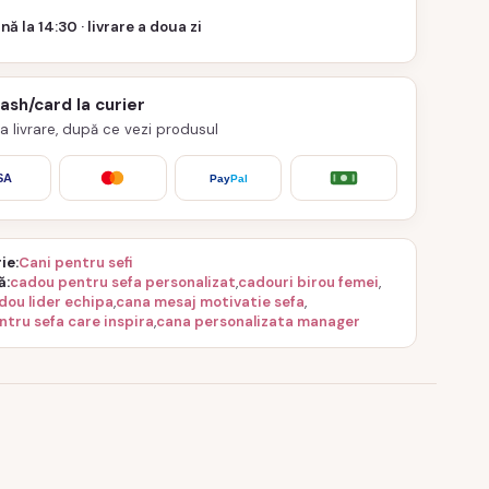
nă la 14:30 · livrare a doua zi
cash/card la curier
 la livrare, după ce vezi produsul
SA
Pay
Pal
ie
Cani pentru sefi
ă
cadou pentru sefa personalizat
,
cadouri birou femei
,
dou lider echipa
,
cana mesaj motivatie sefa
,
ntru sefa care inspira
,
cana personalizata manager