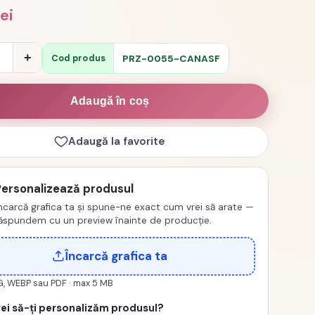
lei
e
+
PRZ-0055-CANASF
Cod produs
Adaugă în coș
Adaugă la favorite
Personalizează produsul
ncarcă grafica ta și spune-ne exact cum vrei să arate —
ăspundem cu un preview înainte de producție.
Încarcă grafica ta
G, WEBP sau PDF · max 5 MB
ei să-ți personalizăm produsul?