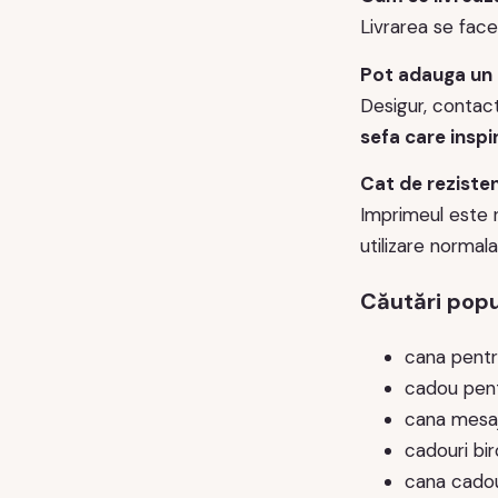
Livrarea se face
Pot adauga un
Desigur, contac
sefa care inspi
Cat de reziste
Imprimeul este r
utilizare normala
Căutări popu
cana pentr
cadou pent
cana mesaj
cadouri bi
cana cadou