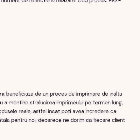
moment de reflectie si relaxare. Cod produs: PRZ-
ra
beneficiaza de un proces de imprimare de inalta
entru a mentine stralucirea imprimeului pe termen lung,
usele reale, astfel incat poti avea incredere ca
ala pentru noi, deoarece ne dorim ca fiecare client