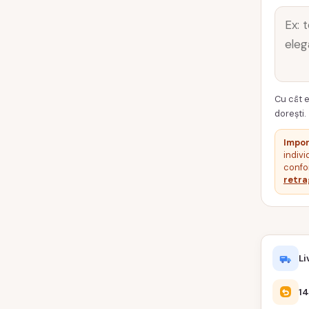
Cu cât e
dorești.
Impor
indivi
confor
retra
Li
14