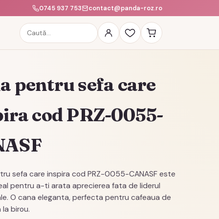
0745 937 753
contact@panda-roz.ro
Caută
produse
a pentru sefa care
pira cod PRZ-0055-
NASF
tru sefa care inspira cod PRZ-0055-CANASF este
eal pentru a-ti arata aprecierea fata de liderul
ale. O cana eleganta, perfecta pentru cafeaua de
la birou.