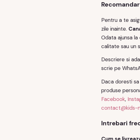
Recomandari 
Pentru a te asi
zile inainte.
Cana
Odata ajunsa la 
calitate sau un 
Descriere si ada
scrie pe WhatsA
Daca doresti sa e
produse personal
Facebook
,
Inst
contact@kids-
Intrebari fr
Cum se livreaz