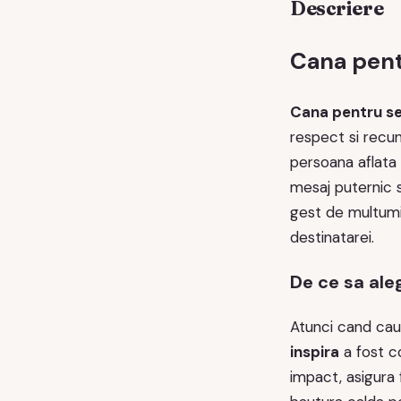
Descriere
Cana pentr
Cana pentru se
respect si recu
persoana aflata 
mesaj puternic s
gest de multumi
destinatarei.
De ce sa ale
Atunci cand caut
inspira
a fost c
impact, asigura 