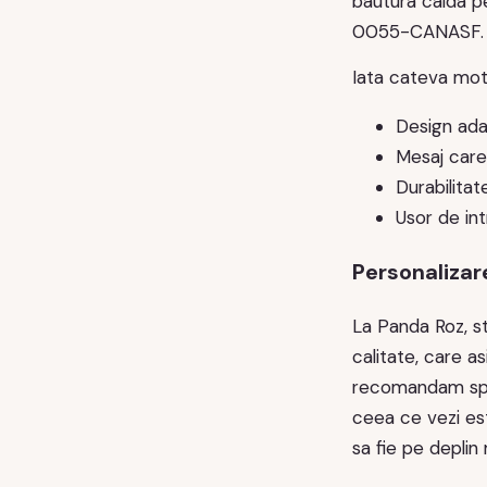
bautura calda p
0055-CANASF.
Iata cateva mot
Design adap
Mesaj care s
Durabilitat
Usor de int
Personalizare
La Panda Roz, st
calitate, care as
recomandam spal
ceea ce vezi es
sa fie pe deplin