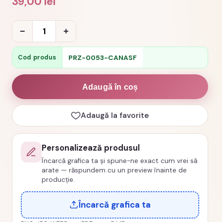
39,00
lei
Cantitate
−
+
Cana
mesaj
PRZ-0053-CANASF
Cod produs
sefa
multumire
Adaugă în coș
cod
PRZ-
Adaugă la favorite
0053-
CANASF
Personalizează produsul
Încarcă grafica ta și spune-ne exact cum vrei să
arate — răspundem cu un preview înainte de
producție.
Încarcă grafica ta