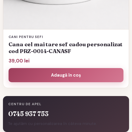
CANI PENTRU SEFI
Cana cel mai tare sef cadou personalizat
cod PRZ-0014-CANASF
39,00
lei
Adaugă în coș
CENTRU DE APEL
0745 937 753
Te ajutăm cu personalizarea în câteva minute.