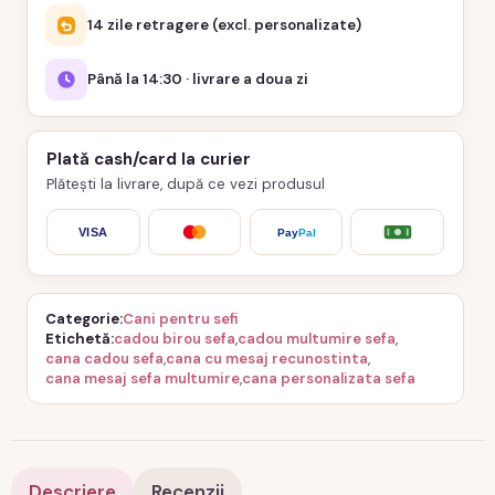
14 zile retragere (excl. personalizate)
Până la 14:30 · livrare a doua zi
Plată cash/card la curier
Plătești la livrare, după ce vezi produsul
VISA
Pay
Pal
Categorie
Cani pentru sefi
Etichetă
cadou birou sefa
,
cadou multumire sefa
,
cana cadou sefa
,
cana cu mesaj recunostinta
,
cana mesaj sefa multumire
,
cana personalizata sefa
Descriere
Recenzii