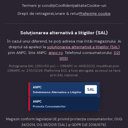
Termeni și condiții
Confidențialitate
Cookie-uri
Drept de retragere
Livrare & retur
Preferințe cookie
Soluționarea alternativă a litigiilor (SAL)
În cazul unui diferend, te poți adresa mai întâi magazinului. Ai
dreptul să apelezi la
soluționarea alternativă a litigiilor (SAL)
prin ANPC. Site ANPC:
anpc.ro
. Telefonul consumatorului:
021
9551
.
Pictograma SAL (250×50 px) — OPANPC nr. 449/2022, modificat prin
OPANPC nr. 270/2026. Platforma SOL a fost abrogată; accesul se face
prin SAL național.
Magazin conform legislației UE privind protecția consumatorilor, OUG
34/2014, OG 38/2015 (SAL) și GDPR (UE 2016/679).