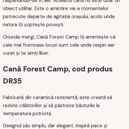
răspândindu-se în aer. Această cană nu este doar un
obiect utilitar. Este o amintire vie a momentelor
petrecute departe de agitația orașului, acolo unde
natura îți șoptește povești.
Oriunde mergi, Cană Forest Camp îți amintește că
cele mai frumoase locuri sunt cele unde respiri aer
curat și te simți liber.
Cană Forest Camp, cod produs
DR35
Fabricată din ceramică rezistentă, este creată să
reziste călătoriilor și să păstreze băuturile la
temperatura potrivită.
Designul său simplu, dar elegant, inspiră pace și