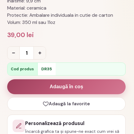
Inaltime: 9,9 cm
Material: ceramica
Protectie: Ambalare individuala in cutie de carton
Volum: 350 ml sau 11oz
39,00
lei
Cantitate
−
+
Cană
Forest
DR35
Cod produs
Camp,
cod
Adaugă în coș
produs
DR35
Adaugă la favorite
Personalizează produsul
Încarcă grafica ta și spune-ne exact cum vrei să