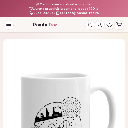
Cadouri personalizate cu suflet
Livrare gratuită la comenzi peste 199 lei
0745 937 753
contact@panda-roz.ro
Panda
Roz
Deschide
meniul