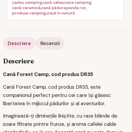
cadou camping
,
cană cafea
,
cana camping
,
cană ceramică
,
cană pădure
,
panda roz
,
produse camping
,
viață în natură
Descriere
Recenzii
Descriere
Cană Forest Camp, cod produs DR35
Cană Forest Camp, cod produs DR35, este
companionul perfect pentru cei care își găsesc
libertatea în mijlocul pădurilor și al aventurilor.
Imaginează-ți diminețile liniștite, cu raze blânde de
soare filtrate printre frunze, și aroma cafelei calde