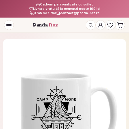
Cadouri personalizate cu suflet
Livrare gratuită la comenzi peste 199 lei
0745 937 753
contact@panda-roz.ro
Panda
Roz
Deschide
meniul