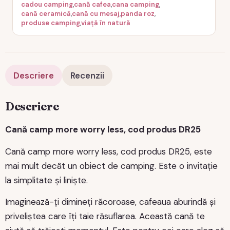
cadou camping
,
cană cafea
,
cana camping
,
cană ceramică
,
cană cu mesaj
,
panda roz
,
produse camping
,
viață în natură
Descriere
Recenzii
Descriere
Cană camp more worry less, cod produs DR25
Cană camp more worry less, cod produs DR25, este
mai mult decât un obiect de camping. Este o invitație
la simplitate și liniște.
Imaginează-ți dimineți răcoroase, cafeaua aburindă și
priveliștea care îți taie răsuflarea. Această cană te