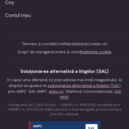
Coș
Contul meu
Termeni și condiții
Confidențialitate
Cookie-uri
Drept de retragere
Livrare & retur
Preferințe cookie
Soluționarea alternativă a litigiilor (SAL)
În cazul unui diferend, te poți adresa mai întâi magazinului. Ai
dreptul să apelezi la
soluționarea alternativă a litigiilor (SAL)
prin ANPC. Site ANPC:
anpc.ro
. Telefonul consumatorului:
021
9551
.
Pictograma SAL (250×50 px) — OPANPC nr. 449/2022, modificat prin
OPANPC nr. 270/2026. Platforma SOL a fost abrogată; accesul se face
prin SAL național.