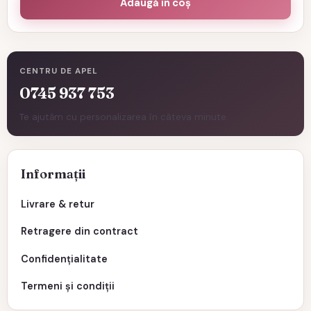
Adaugă în coș
CENTRU DE APEL
0745 937 753
Te ajutăm cu personalizarea în câteva minute.
Informații
Livrare & retur
Retragere din contract
Confidențialitate
Termeni și condiții