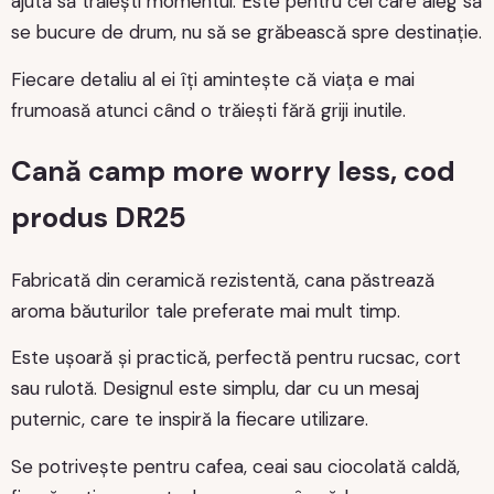
ajută să trăiești momentul. Este pentru cei care aleg să
se bucure de drum, nu să se grăbească spre destinație.
Fiecare detaliu al ei îți amintește că viața e mai
frumoasă atunci când o trăiești fără griji inutile.
Cană camp more worry less, cod
produs DR25
Fabricată din ceramică rezistentă, cana păstrează
aroma băuturilor tale preferate mai mult timp.
Este ușoară și practică, perfectă pentru rucsac, cort
sau rulotă. Designul este simplu, dar cu un mesaj
puternic, care te inspiră la fiecare utilizare.
Se potrivește pentru cafea, ceai sau ciocolată caldă,