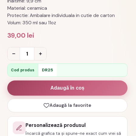
Inaltime: 9,9 cm
Material: ceramica
Protectie: Ambalare individuala in cutie de carton
Volum: 350 ml sau 11oz
39,00
lei
Cantitate
−
+
Cană
camp
DR25
Cod produs
more
worry
Adaugă în coș
less,
cod
Adaugă la favorite
produs
DR25
Personalizează produsul
Încarcă grafica ta și spune-ne exact cum vrei să